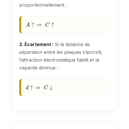
proportionnellement :
A \uparrow
↑
⇒
↑
A
C
\;\Rightarrow\;
C \uparrow
2. Écartement :
Si la distance de
séparation entre les plaques s’accroît,
l’attraction électrostatique faiblit et la
capacité diminue :
d \uparrow
↑
⇒
↓
d
C
\;\Rightarrow\;
C \downarrow