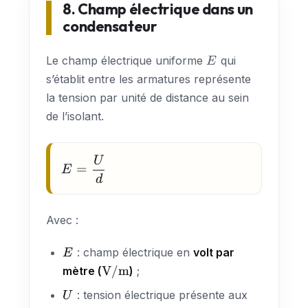
8. Champ électrique dans un
condensateur
E
Le champ électrique uniforme
qui
E
s’établit entre les armatures représente
la tension par unité de distance au sein
de l’isolant.
U
E =
=
E
\dfrac{U}
d
{d}
Avec :
E
: champ électrique en
volt par
E
\text{V/m}
V/m
mètre (
)
;
U
: tension électrique présente aux
U