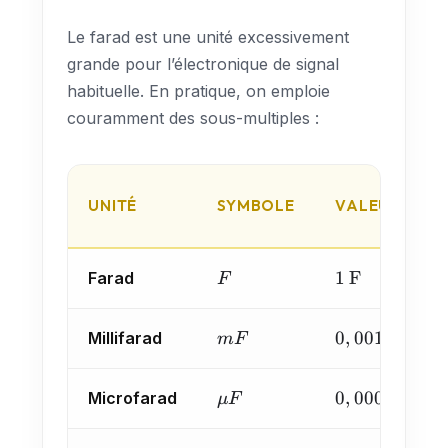
{\text{V}}
Le farad est une unité excessivement
grande pour l’électronique de signal
habituelle. En pratique, on emploie
couramment des sous-multiples :
UNITÉ
SYMBOLE
VALEUR EN F
F
1\,\text{F}
1
F
Farad
F
mF
0,001\,\text
0
,
001
F
Millifarad
m
F
\mu
0,000\,001\,
0
,
000
001
F
Microfarad
μ
F
F