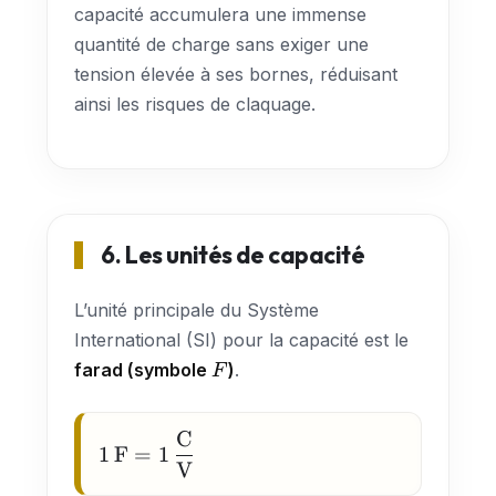
capacité accumulera une immense
quantité de charge sans exiger une
tension élevée à ses bornes, réduisant
ainsi les risques de claquage.
6. Les unités de capacité
L’unité principale du Système
International (SI) pour la capacité est le
F
farad (symbole
)
.
F
C
1\,\text{F} =
1
F
=
1
V
1\,\dfrac{\text{C}}