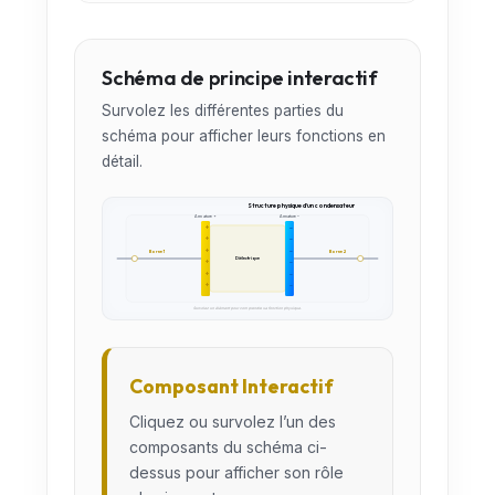
Schéma de principe interactif
Survolez les différentes parties du
schéma pour afficher leurs fonctions en
détail.
Structure physique d’un condensateur
Armature +
Armature –
+
–
+
–
+
–
Borne 1
Borne 2
Diélectrique
+
–
+
–
+
–
Survolez un élément pour comprendre sa fonction physique.
Composant Interactif
Cliquez ou survolez l’un des
composants du schéma ci-
dessus pour afficher son rôle