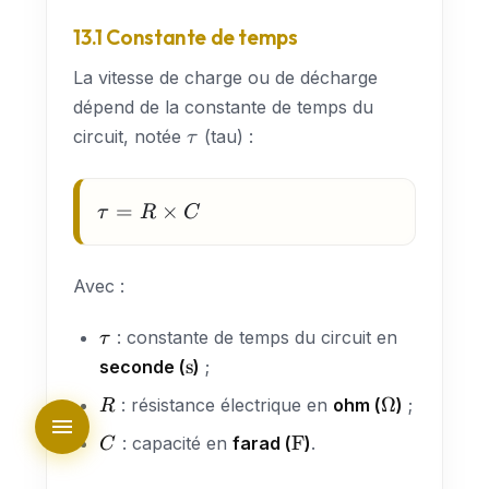
13.1 Constante de temps
La vitesse de charge ou de décharge
dépend de la constante de temps du
\tau
circuit, notée
(tau) :
τ
\tau
=
×
τ
R
C
= R
\times
Avec :
C
\tau
: constante de temps du circuit en
τ
\text{s}
s
seconde (
)
;
R
\Omega
Ω
: résistance électrique en
ohm (
)
;
R
C
\text{F}
F
: capacité en
farad (
)
.
C