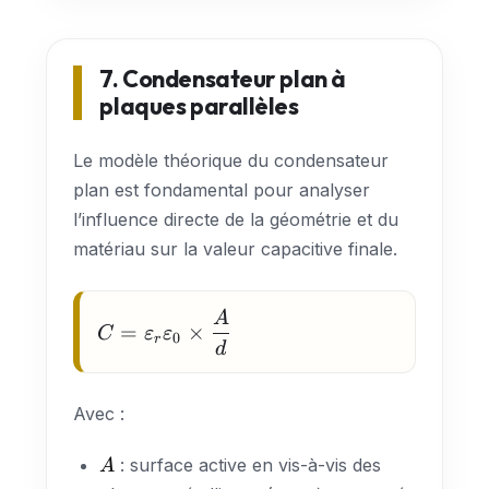
7. Condensateur plan à
plaques parallèles
Le modèle théorique du condensateur
plan est fondamental pour analyser
l’influence directe de la géométrie et du
matériau sur la valeur capacitive finale.
A
C =
=
×
C
ε
ε
0
r
\varepsilon_r
d
\varepsilon_0
\times
Avec :
\dfrac{A}{d}
A
: surface active en vis-à-vis des
A