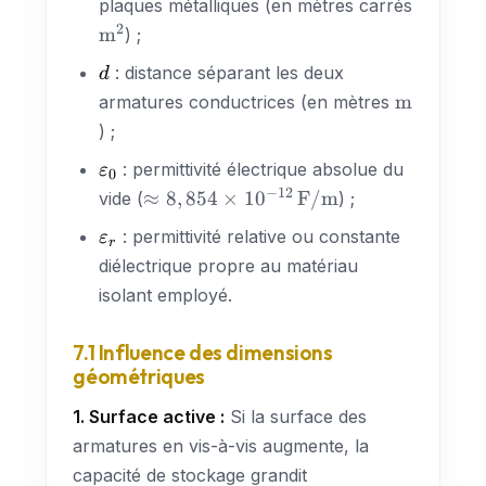
plaques métalliques (en mètres carrés
2
\text{m}^2
m
) ;
d
: distance séparant les deux
d
\text{m}
m
armatures conductrices (en mètres
) ;
\varepsilon_0
: permittivité électrique absolue du
ε
0
−
12
\approx 8,854 \times
≈
8
,
854
×
1
0
F/m
vide (
) ;
10^{-12}\,\text{F/m}
\varepsilon_r
: permittivité relative ou constante
ε
r
diélectrique propre au matériau
isolant employé.
7.1 Influence des dimensions
géométriques
1. Surface active :
Si la surface des
armatures en vis-à-vis augmente, la
capacité de stockage grandit