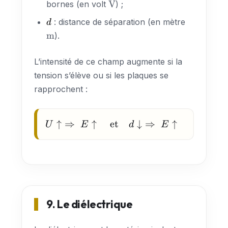
\text{V}
V
bornes (en volt
) ;
d
\text{m}
: distance de séparation (en mètre
d
m
).
L’intensité de ce champ augmente si la
tension s’élève ou si les plaques se
rapprochent :
U \uparrow
↑
⇒
↑
et
↓
⇒
↑
U
E
d
E
\;\Rightarrow\; E
\uparrow
\quad\text{et}\quad
d \downarrow
\;\Rightarrow\; E
\uparrow
9. Le diélectrique