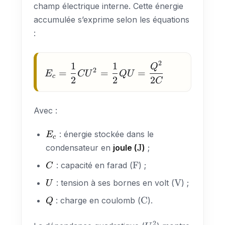
champ électrique interne. Cette énergie
accumulée s’exprime selon les équations
:
2
1
1
E_c =
Q
2
=
=
=
E
C
U
Q
U
c
\dfrac{1}
2
2
2
C
{2} C U^2 =
\dfrac{1}
Avec :
{2} Q U =
\dfrac{Q^2}
E_c
: énergie stockée dans le
E
{2C}
c
\text{J}
J
condensateur en
joule (
)
;
C
\text{F}
F
: capacité en farad (
) ;
C
U
\text{V}
V
: tension à ses bornes en volt (
) ;
U
Q
\text{C}
C
: charge en coulomb (
).
Q
2
U^2