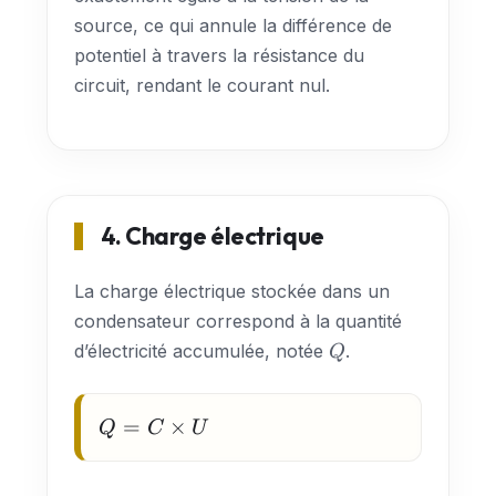
source, ce qui annule la différence de
potentiel à travers la résistance du
circuit, rendant le courant nul.
4. Charge électrique
La charge électrique stockée dans un
condensateur correspond à la quantité
Q
d’électricité accumulée, notée
.
Q
Q = C
=
×
Q
C
U
\times
U