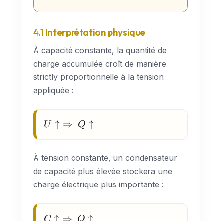
4.1 Interprétation physique
À capacité constante, la quantité de
charge accumulée croît de manière
strictly proportionnelle à la tension
appliquée :
U \uparrow
↑
⇒
↑
U
Q
\;\Rightarrow\;
Q \uparrow
À tension constante, un condensateur
de capacité plus élevée stockera une
charge électrique plus importante :
C \uparrow
↑
⇒
↑
C
Q