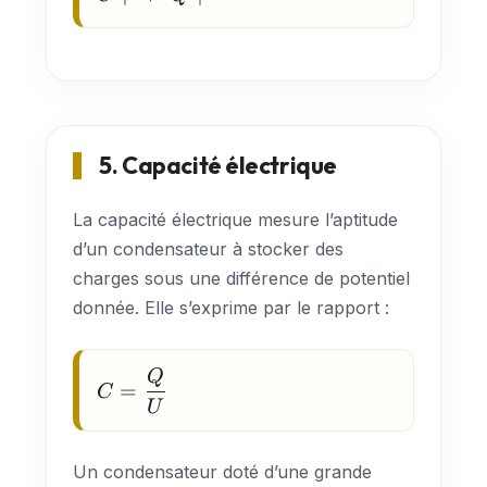
\;\Rightarrow\;
Q \uparrow
5. Capacité électrique
La capacité électrique mesure l’aptitude
d’un condensateur à stocker des
charges sous une différence de potentiel
donnée. Elle s’exprime par le rapport :
Q
C =
=
C
\dfrac{Q}
U
{U}
Un condensateur doté d’une grande