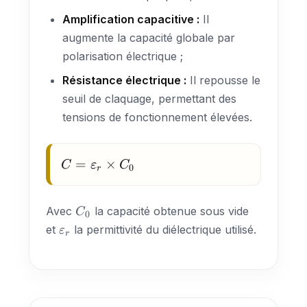
Amplification capacitive :
Il
augmente la capacité globale par
polarisation électrique ;
Résistance électrique :
Il repousse le
seuil de claquage, permettant des
tensions de fonctionnement élevées.
C =
=
×
C
ε
C
0
r
\varepsilon_r
\times C_0
C_0
Avec
la capacité obtenue sous vide
C
0
\varepsilon_r
et
la permittivité du diélectrique utilisé.
ε
r