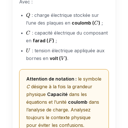
Avec :
Q
: charge électrique stockée sur
Q
C
l’une des plaques en
coulomb (
)
;
C
C
: capacité électrique du composant
C
F
en
farad (
)
;
F
U
: tension électrique appliquée aux
U
V
bornes en
volt (
)
.
V
Attention de notation :
le symbole
C
désigne à la fois la grandeur
physique
Capacité
dans les
équations et l’unité
coulomb
dans
l’analyse de charge. Analysez
toujours le contexte physique
pour éviter les confusions.