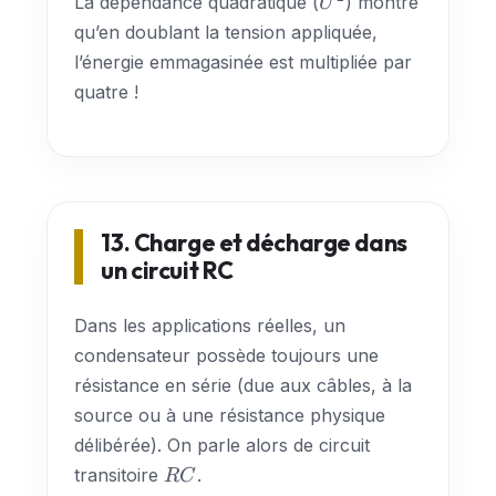
La dépendance quadratique (
) montre
U
qu’en doublant la tension appliquée,
l’énergie emmagasinée est multipliée par
quatre !
13. Charge et décharge dans
un circuit RC
Dans les applications réelles, un
condensateur possède toujours une
résistance en série (due aux câbles, à la
source ou à une résistance physique
délibérée). On parle alors de circuit
RC
transitoire
.
RC